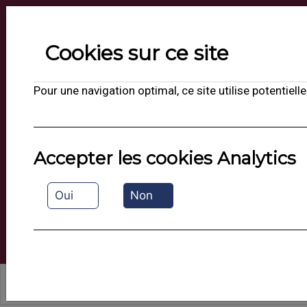
Suivez-nous sur les réseaux
Cookies sur ce site
Hôtel Restaurant Escatel
4 Rue de la Liberté - 71000 MÂCON
Pour une navigation optimal, ce site utilise potentie
contact@escatel.com
03 85 29 02 50
Accepter les cookies Analytics
Oui
Non
Votre hôtel comme à la maison...
-
FR
EN