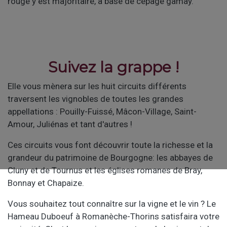
rouge y est majoritaire, à base de cépage gamay.
Suivez la grappe !
Elle vous mènera sur les huit circuits différents
traversent les vignobles de toutes les grandes
appellations : Pouilly-Fuissé, Mâcon-Village, Saint-
Amour, Juliénas et tant d'autres !
Ces circuits vous font découvrir toute la richesse et la
grandeur du patrimoine de Bourgogne: les abbayes de
Cluny et de Tournus et les églises romanes de Bray,
Bonnay et Chapaize.
Vous souhaitez tout connaître sur la vigne et le vin ? Le
Hameau Duboeuf à Romanèche-Thorins satisfaira votre